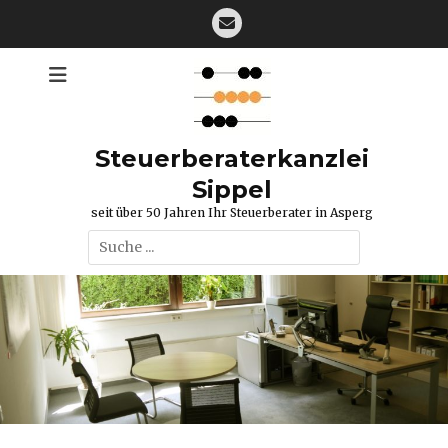
Zum
E-
Inhalt
Mail
springen
Steuerberaterkanzlei
Sippel
seit über 50 Jahren Ihr Steuerberater in Asperg
Suchen
nach: